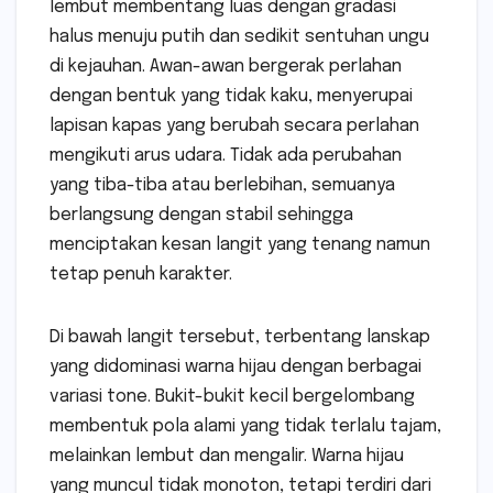
lembut membentang luas dengan gradasi
halus menuju putih dan sedikit sentuhan ungu
di kejauhan. Awan-awan bergerak perlahan
dengan bentuk yang tidak kaku, menyerupai
lapisan kapas yang berubah secara perlahan
mengikuti arus udara. Tidak ada perubahan
yang tiba-tiba atau berlebihan, semuanya
berlangsung dengan stabil sehingga
menciptakan kesan langit yang tenang namun
tetap penuh karakter.
Di bawah langit tersebut, terbentang lanskap
yang didominasi warna hijau dengan berbagai
variasi tone. Bukit-bukit kecil bergelombang
membentuk pola alami yang tidak terlalu tajam,
melainkan lembut dan mengalir. Warna hijau
yang muncul tidak monoton, tetapi terdiri dari