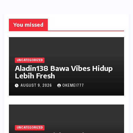
You missed
UNCATEGORIZED
Aladin138 Bawa Vibes Hidup
Lebih Fresh
AUGUST 9, 2026
OKEMEI777
UNCATEGORIZED