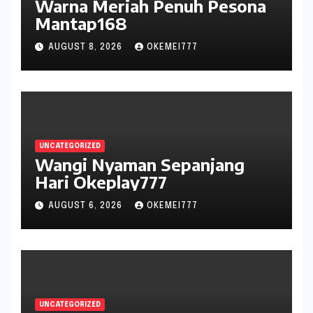
Warna Meriah Penuh Pesona
Mantap168
AUGUST 8, 2026
OKEMEI777
UNCATEGORIZED
Wangi Nyaman Sepanjang
Hari Okeplay777
AUGUST 6, 2026
OKEMEI777
UNCATEGORIZED