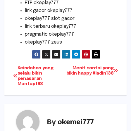
RTP okeplay777
link gacor okeplay777
okeplay777 slot gacor
link terbaru okeplay777
pragmatic okeplay777
okeplay777 zeus
Post
Keindahan yang
Menit santai yang
selalu bikin
bikin happy Aladin138
penasaran
navigation
Mantap168
By
okemei777