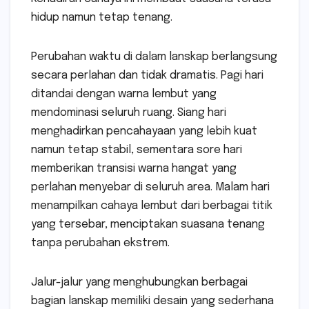
hidup namun tetap tenang.
Perubahan waktu di dalam lanskap berlangsung
secara perlahan dan tidak dramatis. Pagi hari
ditandai dengan warna lembut yang
mendominasi seluruh ruang. Siang hari
menghadirkan pencahayaan yang lebih kuat
namun tetap stabil, sementara sore hari
memberikan transisi warna hangat yang
perlahan menyebar di seluruh area. Malam hari
menampilkan cahaya lembut dari berbagai titik
yang tersebar, menciptakan suasana tenang
tanpa perubahan ekstrem.
Jalur-jalur yang menghubungkan berbagai
bagian lanskap memiliki desain yang sederhana