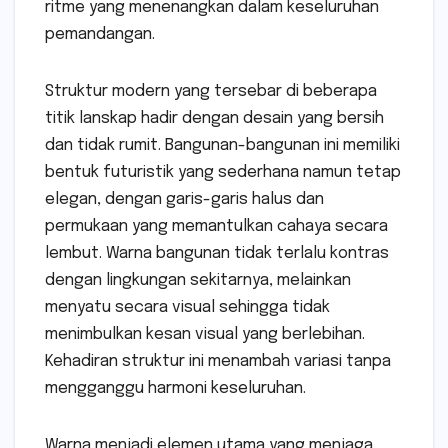
ritme yang menenangkan dalam keseluruhan
pemandangan.
Struktur modern yang tersebar di beberapa
titik lanskap hadir dengan desain yang bersih
dan tidak rumit. Bangunan-bangunan ini memiliki
bentuk futuristik yang sederhana namun tetap
elegan, dengan garis-garis halus dan
permukaan yang memantulkan cahaya secara
lembut. Warna bangunan tidak terlalu kontras
dengan lingkungan sekitarnya, melainkan
menyatu secara visual sehingga tidak
menimbulkan kesan visual yang berlebihan.
Kehadiran struktur ini menambah variasi tanpa
mengganggu harmoni keseluruhan.
Warna menjadi elemen utama yang menjaga