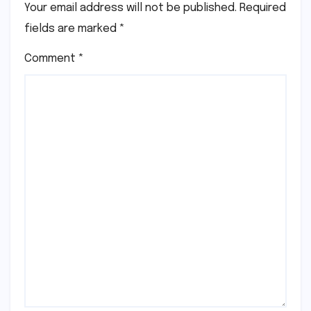
Your email address will not be published.
Required
fields are marked
*
Comment
*