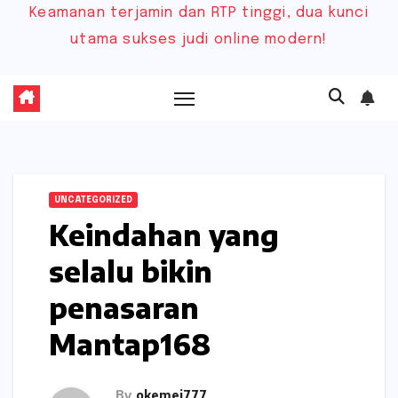
Keamanan terjamin dan RTP tinggi, dua kunci
utama sukses judi online modern!
UNCATEGORIZED
Keindahan yang
selalu bikin
penasaran
Mantap168
By
okemei777