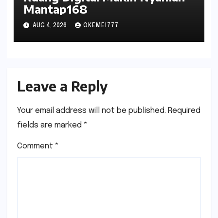
Mantap168
AUG 4, 2026
OKEMEI777
Leave a Reply
Your email address will not be published.
Required
fields are marked
*
Comment
*