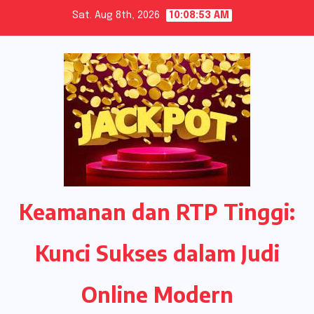
Skip
Sat. Aug 8th, 2026
10:08:54 AM
to
content
Keamanan dan RTP Tinggi:
Kunci Sukses dalam Judi
Online Modern