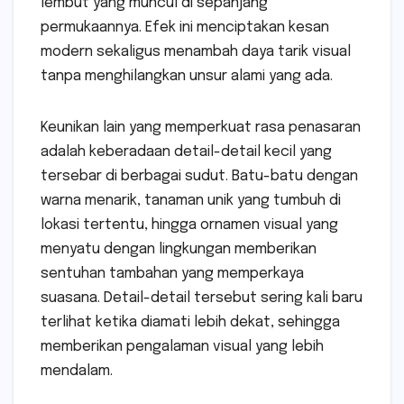
lembut yang muncul di sepanjang
permukaannya. Efek ini menciptakan kesan
modern sekaligus menambah daya tarik visual
tanpa menghilangkan unsur alami yang ada.
Keunikan lain yang memperkuat rasa penasaran
adalah keberadaan detail-detail kecil yang
tersebar di berbagai sudut. Batu-batu dengan
warna menarik, tanaman unik yang tumbuh di
lokasi tertentu, hingga ornamen visual yang
menyatu dengan lingkungan memberikan
sentuhan tambahan yang memperkaya
suasana. Detail-detail tersebut sering kali baru
terlihat ketika diamati lebih dekat, sehingga
memberikan pengalaman visual yang lebih
mendalam.