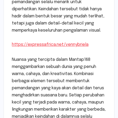
pemandangan selalu menarik untuk
diperhatikan. Keindahan tersebut tidak hanya
hadir dalam bentuk besar yang mudah terlihat,
tetapi juga dalam detail-detail kecil yang
memperkaya keseluruhan pengalaman visual.
https://expressafrica.net/vennybriela
Nuansa yang tercipta dalam Mantap168
menggambarkan sebuah dunia yang penuh
warna, cahaya, dan kreativitas. Kombinasi
berbagai elemen tersebut membentuk
pemandangan yang kaya akan detail dan terus
menghadirkan suasana baru. Setiap perubahan
kecil yang terjadi pada warna, cahaya, maupun
lingkungan memberikan karakter yang berbeda,
menjadikan keindahan di dalamnya selalu