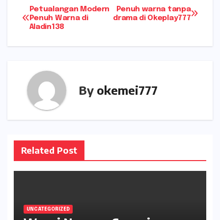
Post
Petualangan Modern
Penuh warna tanpa
Penuh Warna di
drama di Okeplay777
Aladin138
navigation
By
okemei777
Related Post
UNCATEGORIZED