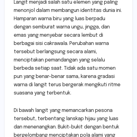
Langit menjadi salah satu elemen yang paling
menonjol dalam membangun identitas dunia ini.
Hamparan warna biru yang luas berpadu
dengan semburat warna ungu, jingga, dan
emas yang menyebar secara lembut di
berbagai sisi cakrawala. Perubahan warna
tersebut berlangsung secara alami,
menciptakan pemandangan yang selalu
berbeda setiap saat. Tidak ada satu momen
pun yang benar-benar sama, karena gradasi
warna di langit terus bergerak mengikuti ritme
suasana yang terbentuk.
Di bawah langit yang memancarkan pesona
tersebut, terbentang lanskap hijau yang luas
dan menenangkan. Bukit-bukit dengan bentuk
bergelombang menciptakan pola alami yang